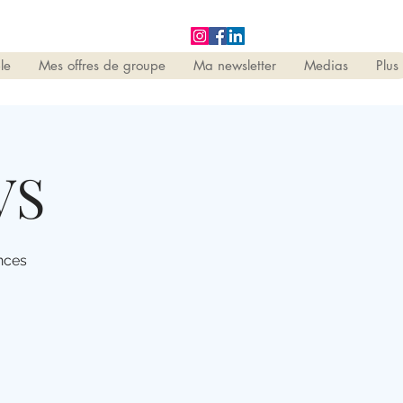
le
Mes offres de groupe
Ma newsletter
Medias
Plus
VS
nces