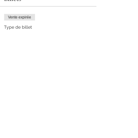
Vente expirée
Type de billet
THE PSYCHO - La
responsabilité
Plus d'info
Prix
65,00 €
Partager cet événement