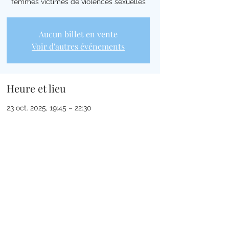
femmes victimes de violences sexuelles
Aucun billet en vente
Voir d'autres événements
Heure et lieu
23 oct. 2025, 19:45 – 22:30
Saint-Étienne-du-Rouvray, All. du Champ
Courses, 76800 Saint-Étienne-du-Rouvray,
France
Partager cet événement