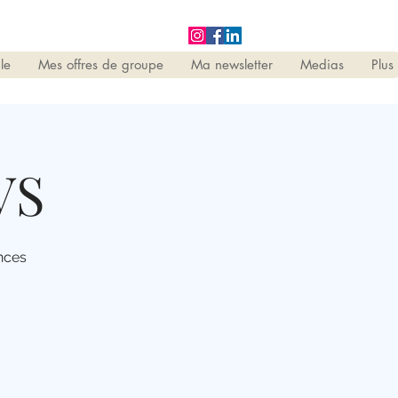
le
Mes offres de groupe
Ma newsletter
Medias
Plus
VS
nces